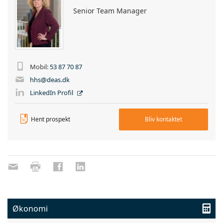
Senior Team Manager
Mobil:
53 87 70 87
hhs@deas.dk
LinkedIn Profil
Hent prospekt
Bliv kontaktet
Økonomi