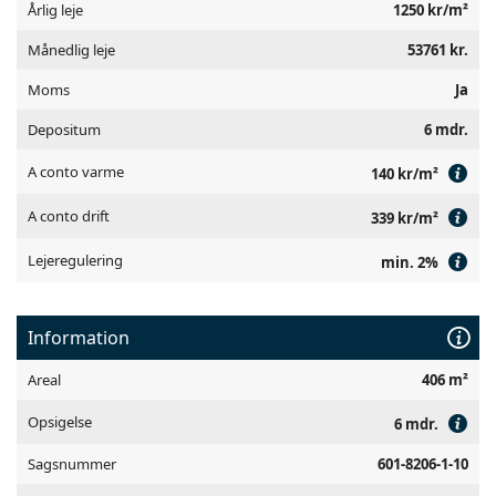
Årlig leje
1250 kr/m²
Månedlig leje
53761 kr.
Generelle vilkår
Moms
Ja
Depositum
6 mdr.
A conto varme
140 kr/m²
A conto drift
339 kr/m²
Lejeregulering
min. 2%
Information
Areal
406 m²
Opsigelse
6 mdr.
Sagsnummer
601-8206-1-10