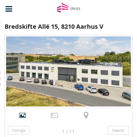
v
Bredskifte Allé 15, 8210 Aarhus V
ere
kt
Forrige
Næste
1 / 11